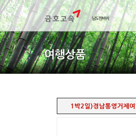
남도한바퀴
여행상품
1박2일)경남통영거제여