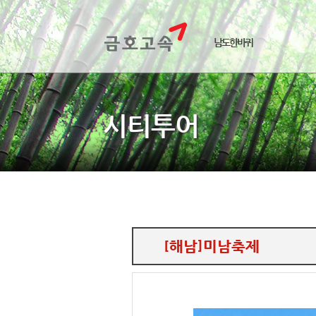
남도한바퀴
시티투어
[해남]미남축제