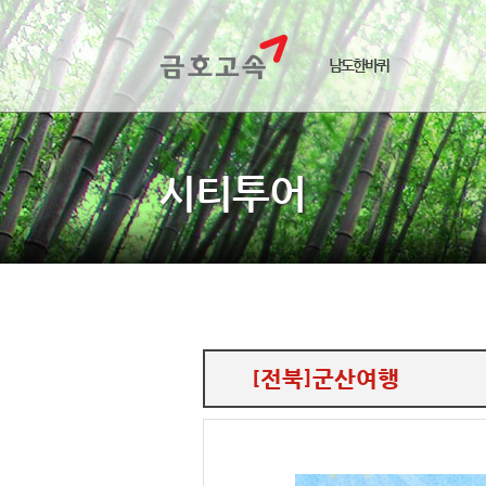
남도한바퀴
시티투어
[전북]군산여행