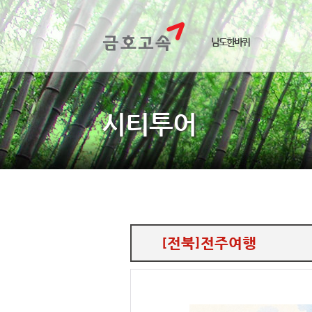
남도한바퀴
시티투어
[전북]전주여행