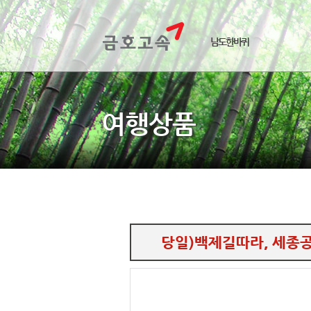
남도한바퀴
여행상품
당일)백제길따라, 세종