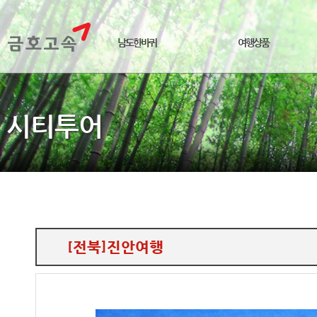
남도한바퀴
여행상품
시티투어
[전북]진안여행