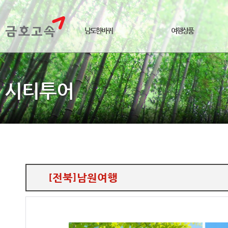
남도한바퀴
여행상품
시티투어
[전북]남원여행