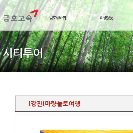
남도한바퀴
여행상품
시티투어
[강진]마량놀토여행