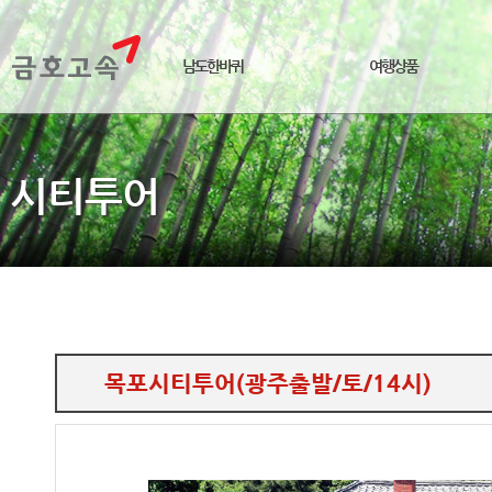
남도한바퀴
여행상품
시티투어
목포시티투어(광주출발/토/14시)