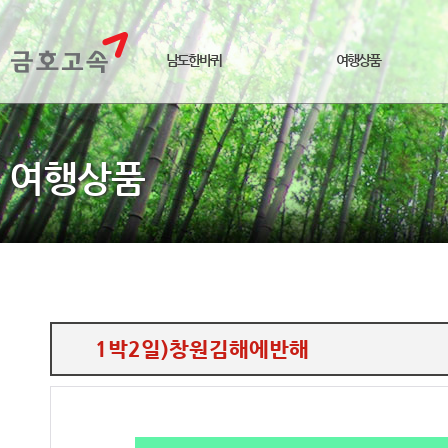
남도한바퀴
여행상품
여행상품
1박2일)창원김해에반해