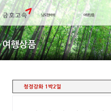
남도한바퀴
여행상품
여행상품
청정강화 1박2일