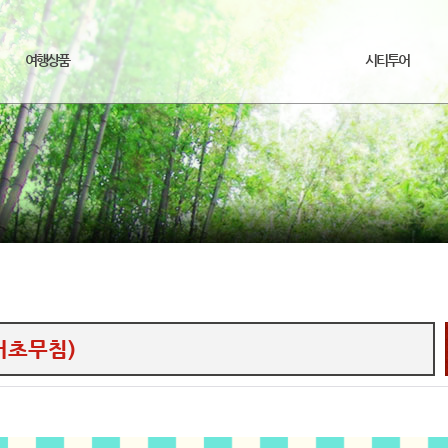
여행상품
시티투어
어초무침)