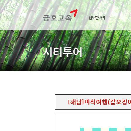
남도한바퀴
시티투어
[해남]미식여행(갑오징