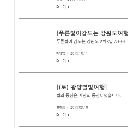
더보기
[푸른빛이감도는 강원도여행
푸른빛이 감도는 강원도 2박3일 A+++
배영임
2019.10.11
더보기
[(토) 광양별빛여행]
빛의 동산은 에덴의 동산이었습니다.
늘찬봄
2019.09.10
더보기