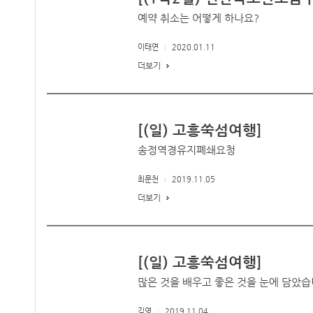
예약 취소는 어떻게 하나요?
이태연
2020.01.11
더보기
[(일) 고흥쑥섬여행]
송정역경유지폐쇄요청
최문천
2019.11.05
더보기
[(일) 고흥쑥섬여행]
많은 것을 배우고 좋은 것을 눈에 담았
김영
2019.11.04