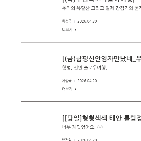
추억의 유달산 그리고 일제 강점기의 흔적
차성국
2026.04.30
더보기
[(금)함평신안임자만났네_우
함평, 신안 슬로우여행.
차성국
2026.04.20
더보기
[[당일]형형색색 태안 튤립
너무 재밌었어요. ^^
박정현
2026.04.20