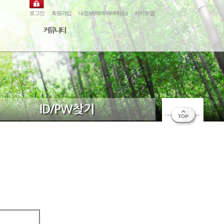
로그인
회원가입
내정보(예매/예매취소)
사이트맵
커뮤니티
ID/PW찾기