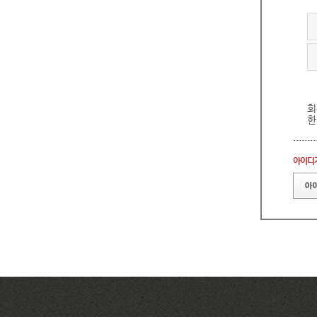
회
한
아이디