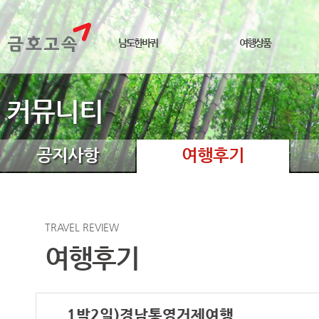
남도한바퀴
여행상품
커뮤니티
공지사항
여행후기
TRAVEL REVIEW
여행후기
1박2일)경남통영거제여행