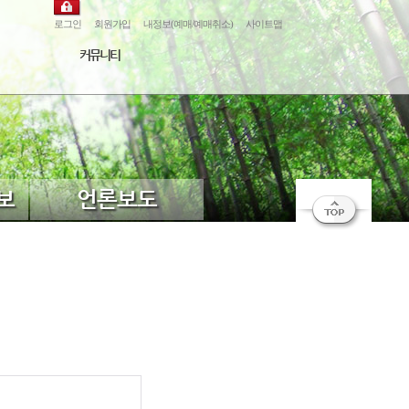
로그인
회원가입
내정보(예매/예매취소)
사이트맵
커뮤니티
보
언론보도