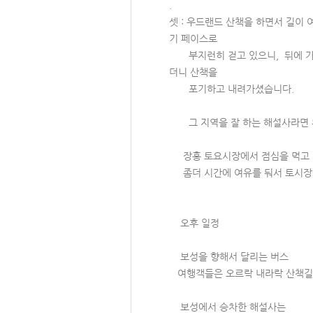
.
셋 : 우드랜드 산책을 하면서 길이
기 페이스로
부지런히 걷고 있으니, 뒤에 가던
더니 산책을
포기하고 내려가셨습니다.
그 지역을 잘 하는 해설사라면 위
장흥 토요시장에서 점심을 먹고 차
좀더 시간에 여유를 둬서 토시장에
오후 일정
보성을 향해서 달리는 버스
여행객들은 오르락 내라락 산책길의
보성에서 승차한 해설사는