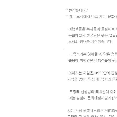
“ 반갑습니다.”
“ 저는 보성에서 나고 자란, 문화 해
여행객들은 누꺼풀이 풀린채로 
문화해설사 선생님은 웃는 얼굴
보성의 안내를 시작했습니다.
.
그 목소리는 청아했고, 맑은 음색과
졸음에 취해있던 여행객들의 귀가 
이어지는 해설은, 버스 안의 관
지역을 넘어. 폭 넓게 역사와 문
조정래 선생님의 태백산맥 이야기를
저는 김점미 문화해설사님께 【보성
저는 감히 해설사님의 전직前職을
그런데 그 분은 역사. 문화. 강의