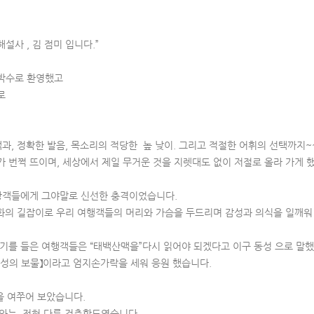
설사 , 김 점미 입니다.”
박수로 환영했고
로
, 정확한 발음, 목소리의 적당한 높 낮이. 그리고 적절한 어휘의 선택까지~~
번쩍 뜨이며, 세상에서 제일 무거운 것을 지렛대도 없이 저절로 올라 가게 
광객들에게 그야말로 신선한 충격이었습니다.
화의 길잡이로 우리 여행객들의 머리와 가슴을 두드리며 감성과 의식을 일깨워
 들은 여행객들은 “태백산맥을”다시 읽어야 되겠다고 이구 동성 으로 말
의 보물】이라고 엄지손가락을 세워 응원 했습니다.
 여쭈어 보았습니다.
 와는 전혀 다른 건축학도였습니다.