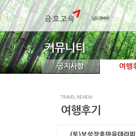
남도한바퀴
커뮤니티
공지사항
여행
TRAVEL REVIEW
여행후기
(토)보성장흥마음테라피