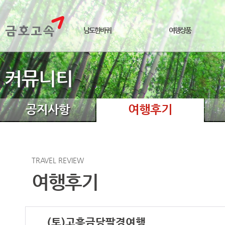
남도한바퀴
여행상품
커뮤니티
공지사항
여행후기
TRAVEL REVIEW
여행후기
(토)고흥금당팔경여행